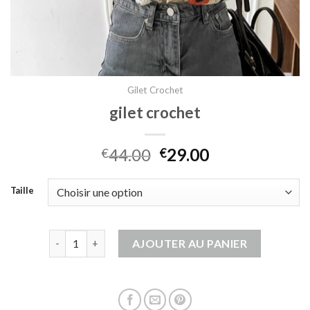
Gilet Crochet
gilet crochet
44.00
29.00
€
€
Taille
quantité de gilet crochet
AJOUTER AU PANIER