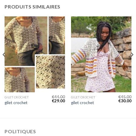
PRODUITS SIMILAIRES
€
44.00
€
45.00
GILET CROCHET
GILET CROCHET
€
29.00
€
30.00
gilet crochet
gilet crochet
POLITIQUES