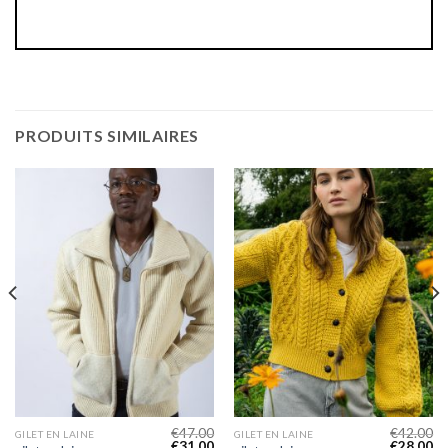
PRODUITS SIMILAIRES
€
47.00
€
42.00
GILET EN LAINE
GILET EN LAINE
€
31.00
€
28.00