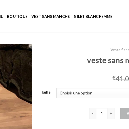
IL
BOUTIQUE
VEST SANS MANCHE
GILET BLANC FEMME
Veste San
veste sans
41.
€
Taille
quantité de veste 