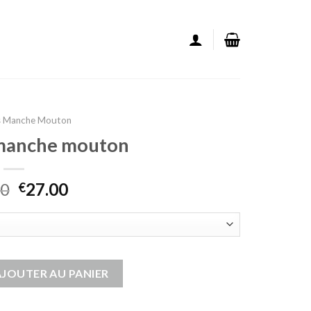
s Manche Mouton
 manche mouton
00
27.00
€
sans manche mouton
AJOUTER AU PANIER