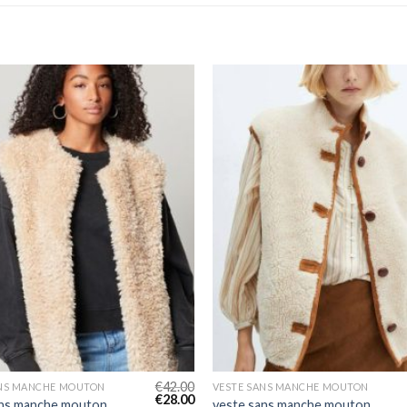
€
42.00
ANS MANCHE MOUTON
VESTE SANS MANCHE MOUTON
€
28.00
ans manche mouton
veste sans manche mouton