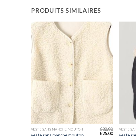
PRODUITS SIMILAIRES
€
45.00
€
38.00
VESTE SANS MANCHE MOUTON
VESTE S
€
30.00
€
25.00
veste sans manche mouton
veste s