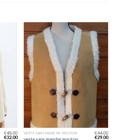
€
48.00
€
44.00
VESTE SANS MANCHE MOUTON
€
32.00
€
29.00
veste sans manche mouton