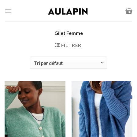
Passer
au
contenu
Gilet Femme
FILTRER