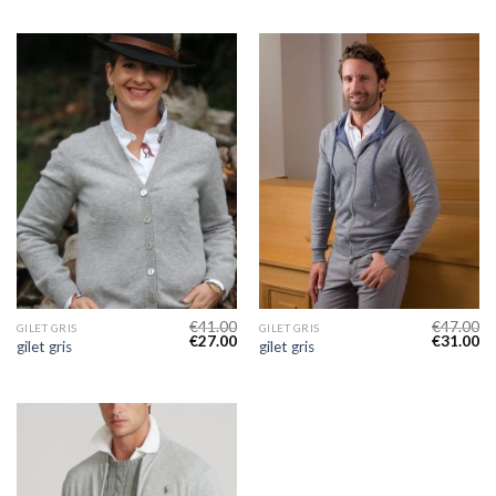
€
41.00
€
47.00
GILET GRIS
GILET GRIS
€
27.00
€
31.00
gilet gris
gilet gris