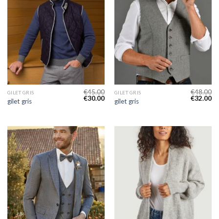
€
45.00
€
48.00
GILET GRIS
GILET GRIS
€
30.00
€
32.00
gilet gris
gilet gris