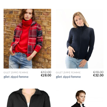
€
42.00
€
48.00
GILET ZIPPÉ FEMME
GILET ZIPPÉ FEMME
€
28.00
€
32.00
gilet zippé femme
gilet zippé femme