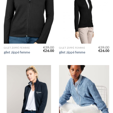
€
39.00
€
39.00
GILET ZIPPÉ FEMME
GILET ZIPPÉ FEMME
€
26.00
€
26.00
gilet zippé femme
gilet zippé femme