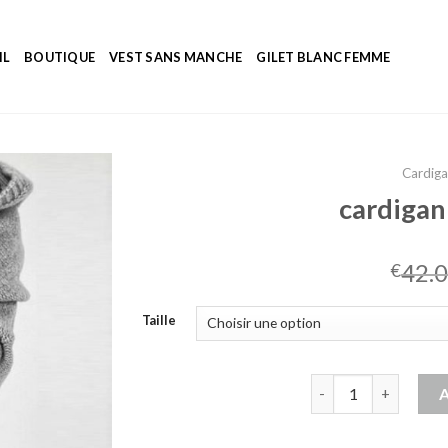
IL
BOUTIQUE
VEST SANS MANCHE
GILET BLANC FEMME
Cardig
cardigan
42.
€
Taille
quantité de cardig