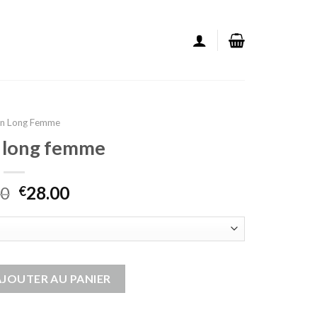
an Long Femme
 long femme
00
28.00
€
an long femme
AJOUTER AU PANIER