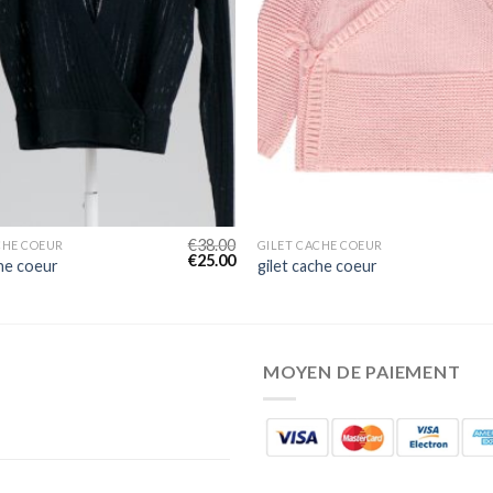
€
38.00
CHE COEUR
GILET CACHE COEUR
€
25.00
che coeur
gilet cache coeur
MOYEN DE PAIEMENT