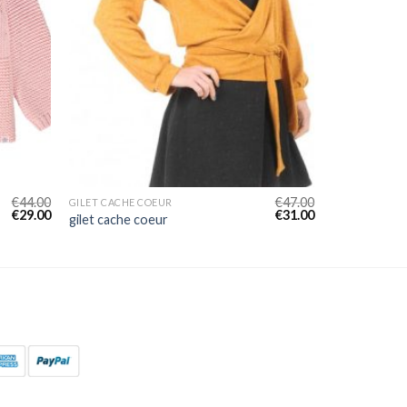
€
44.00
€
47.00
GILET CACHE COEUR
€
29.00
€
31.00
gilet cache coeur