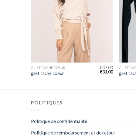
€
41.00
€
47.00
GILET CACHE COEUR
GILET CA
€
27.00
€
31.00
gilet cache coeur
gilet ca
POLITIQUES
Politique de confidentialité
Politique de remboursement et de retour