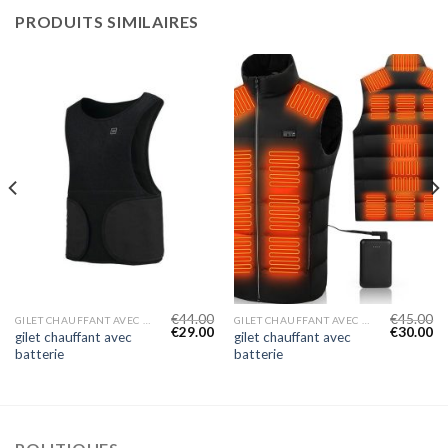
PRODUITS SIMILAIRES
€
44.00
€
45.00
GILET CHAUFFANT AVEC BATTERIE
GILET CHAUFFANT AVEC BATTERIE
€
29.00
€
30.00
gilet chauffant avec
gilet chauffant avec
batterie
batterie