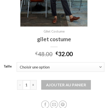
Gilet Costume
gilet costume
48.00
32.00
€
€
Taille
quantité de gilet costume
AJOUTER AU PANIER