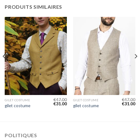
PRODUITS SIMILAIRES
€
47.00
€
47.00
GILET COSTUME
GILET COSTUME
€
31.00
€
31.00
gilet costume
gilet costume
POLITIQUES