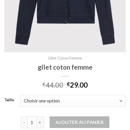
Gilet Coton Femme
gilet coton femme
44.00
29.00
€
€
Taille
quantité de gilet coton femme
AJOUTER AU PANIER