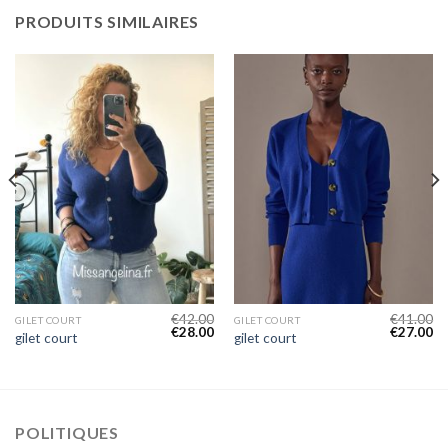
PRODUITS SIMILAIRES
€
42.00
€
41.00
GILET COURT
GILET COURT
€
28.00
€
27.00
gilet court
gilet court
POLITIQUES