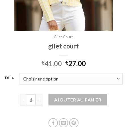
Gilet Court
gilet court
41.00
27.00
€
€
Taille
quantité de gilet court
AJOUTER AU PANIER