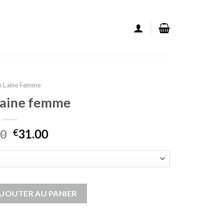
En Laine Femme
 laine femme
00
31.00
€
 laine femme
AJOUTER AU PANIER