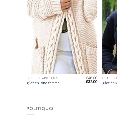
€
44.00
€
48.00
GILET EN LAINE FEMME
GILET EN
€
29.00
€
32.00
gilet en laine femme
gilet en
POLITIQUES