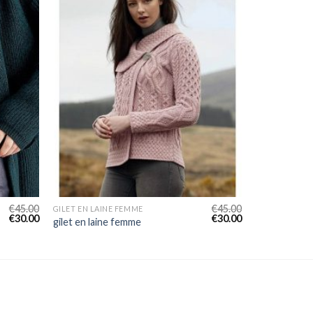
€
45.00
€
45.00
GILET EN LAINE FEMME
€
30.00
€
30.00
gilet en laine femme