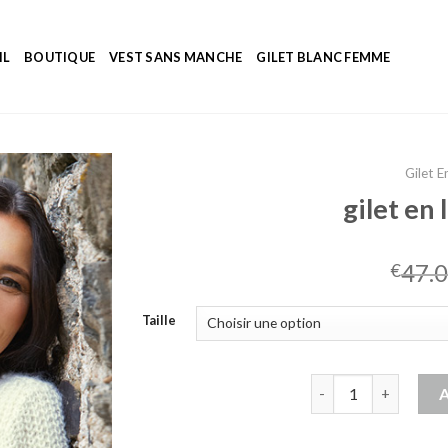
IL
BOUTIQUE
VEST SANS MANCHE
GILET BLANC FEMME
Gilet 
gilet en
47.
€
Taille
quantité de gilet en