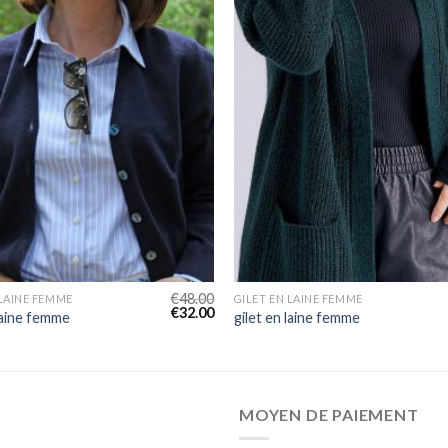
€
48.00
 LAINE FEMME
GILET EN LAINE FEMME
€
32.00
 laine femme
gilet en laine femme
MOYEN DE PAIEMENT