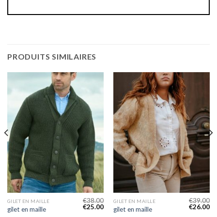
PRODUITS SIMILAIRES
€
38.00
€
39.00
GILET EN MAILLE
GILET EN MAILLE
€
25.00
€
26.00
gilet en maille
gilet en maille