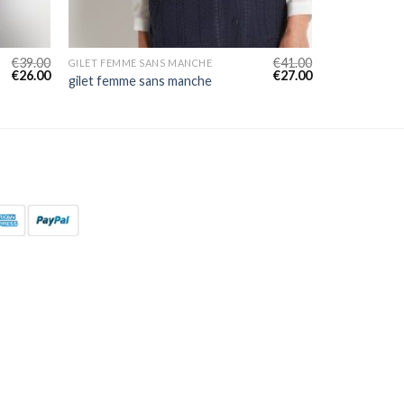
€
39.00
€
41.00
GILET FEMME SANS MANCHE
€
26.00
€
27.00
gilet femme sans manche