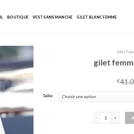
IL
BOUTIQUE
VEST SANS MANCHE
GILET BLANC FEMME
Gilet Fe
gilet femm
41.
€
Taille
quantité de gilet f