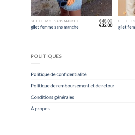
€
44.00
€
48.00
GILET FEMME SANS MANCHE
GILET FE
€
29.00
€
32.00
gilet femme sans manche
gilet fe
POLITIQUES
Politique de confidentialité
Politique de remboursement et de retour
Conditions générales
À propos