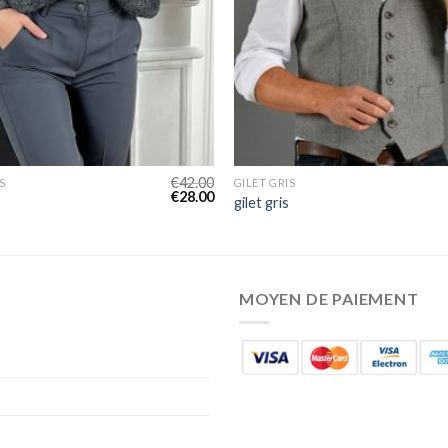
€
42.00
S
GILET GRIS
€
28.00
gilet gris
MOYEN DE PAIEMENT