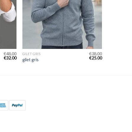
€
48.00
€
38.00
GILET GRIS
€
32.00
€
25.00
gilet gris