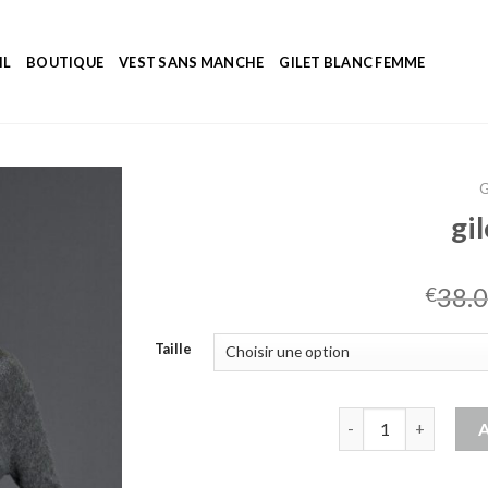
IL
BOUTIQUE
VEST SANS MANCHE
GILET BLANC FEMME
G
gil
38.
€
Taille
quantité de gilet gri