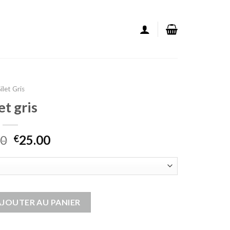
ilet Gris
et gris
00
25.00
€
s
AJOUTER AU PANIER