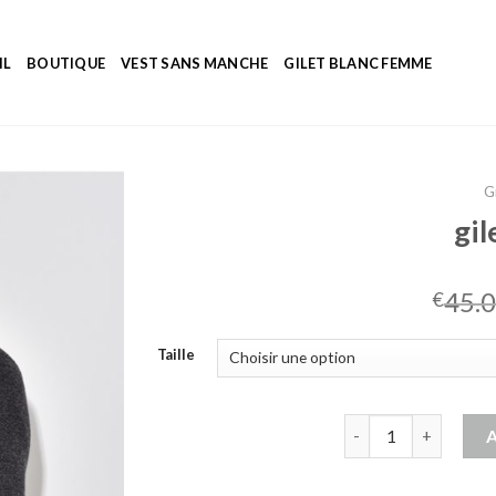
IL
BOUTIQUE
VEST SANS MANCHE
GILET BLANC FEMME
G
gil
45.
€
Taille
quantité de gilet lo