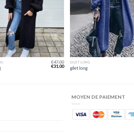
€
47.00
NG
GILET LONG
€
31.00
g
gilet long
MOYEN DE PAIEMENT