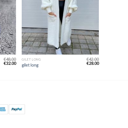
€
48.00
€
42.00
GILET LONG
€
32.00
€
28.00
gilet long