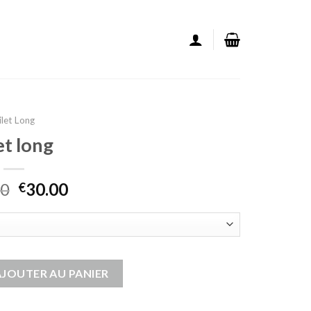
ilet Long
et long
00
30.00
€
ng
AJOUTER AU PANIER