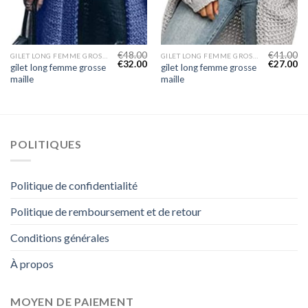
€
48.00
€
41.00
GILET LONG FEMME GROSSE MAILLE
GILET LONG FEMME GROSSE MAILLE
€
32.00
€
27.00
gilet long femme grosse
gilet long femme grosse
maille
maille
POLITIQUES
Politique de confidentialité
Politique de remboursement et de retour
Conditions générales
À propos
MOYEN DE PAIEMENT