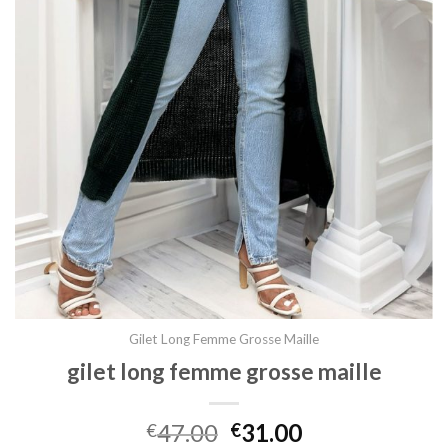
Gilet Long Femme Grosse Maille
gilet long femme grosse maille
47.00
31.00
€
€