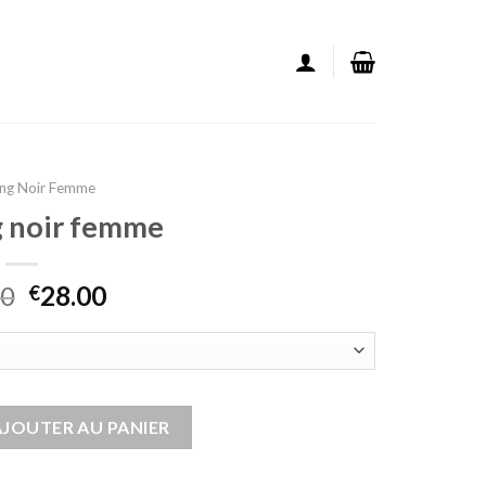
ong Noir Femme
ng noir femme
00
28.00
€
ong noir femme
AJOUTER AU PANIER