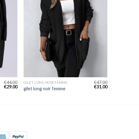
€
44.00
€
47.00
GILET LONG NOIR FEMME
€
29.00
€
31.00
gilet long noir femme