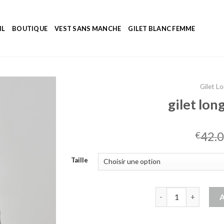
IL
BOUTIQUE
VEST SANS MANCHE
GILET BLANC FEMME
Gilet L
gilet lo
42.
€
Taille
quantité de gilet l