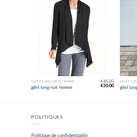
€
47.00
€
45.00
GILET LONG NOIR FEMME
GILET LO
€
31.00
€
30.00
gilet long noir femme
gilet lo
POLITIQUES
Politique de confidentialité