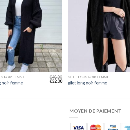
€
48.00
NG NOIR FEMME
GILET LONG NOIR FEMME
€
32.00
ng noir femme
gilet long noir femme
MOYEN DE PAIEMENT