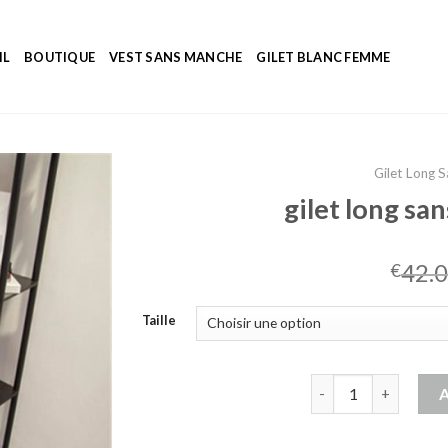
IL
BOUTIQUE
VEST SANS MANCHE
GILET BLANC FEMME
Gilet Long 
gilet long s
42.
€
Taille
quantité de gilet l