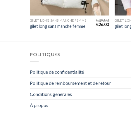
€
38.00
€
39.00
E
GILET LONG SANS MANCHE FEMME
GILET LO
€
25.00
€
26.00
e
gilet long sans manche femme
gilet lo
POLITIQUES
Politique de confidentialité
Politique de remboursement et de retour
Conditions générales
À propos