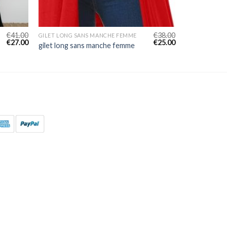
€
41.00
€
38.00
GILET LONG SANS MANCHE FEMME
€
27.00
€
25.00
gilet long sans manche femme