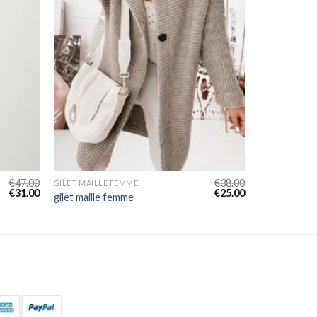
€
47.00
€
38.00
GILET MAILLE FEMME
€
31.00
€
25.00
gilet maille femme