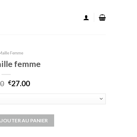
 Maille Femme
aille femme
00
27.00
€
aille femme
AJOUTER AU PANIER