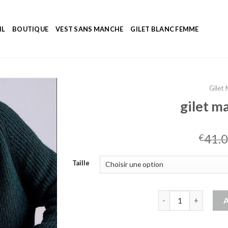
IL
BOUTIQUE
VEST SANS MANCHE
GILET BLANC FEMME
Gilet
gilet m
41.
€
Taille
quantité de gilet m