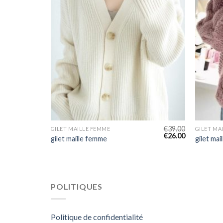
€
45.00
€
39.00
GILET MAILLE FEMME
GILET MA
€
30.00
€
26.00
gilet maille femme
gilet ma
POLITIQUES
Politique de confidentialité