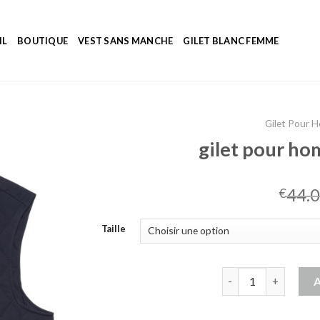
IL
BOUTIQUE
VEST SANS MANCHE
GILET BLANC FEMME
Gilet Pour 
gilet pour h
44.
€
Taille
quantité de gilet 