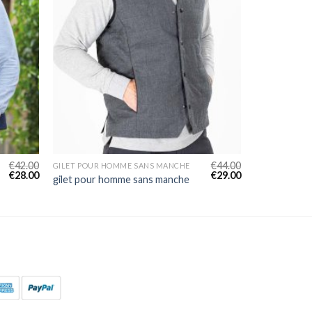
€
42.00
€
44.00
GILET POUR HOMME SANS MANCHE
€
28.00
€
29.00
gilet pour homme sans manche