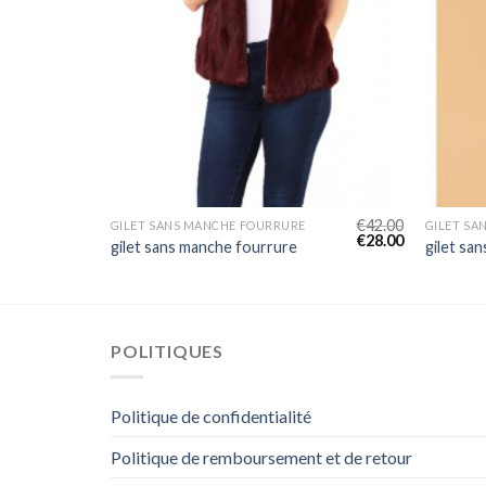
€
44.00
€
42.00
GILET SANS MANCHE FOURRURE
GILET SA
€
29.00
€
28.00
gilet sans manche fourrure
gilet sa
POLITIQUES
Politique de confidentialité
Politique de remboursement et de retour