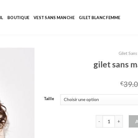
IL
BOUTIQUE
VEST SANS MANCHE
GILET BLANC FEMME
Gilet San
gilet sans 
39.
€
Taille
quantité de gilet s