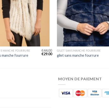
€
44.00
NS MANCHE FOURRURE
GILET SANS MANCHE FOURRURE
€
29.00
ns manche fourrure
gilet sans manche fourrure
MOYEN DE PAIEMENT