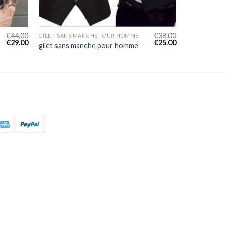
€
44.00
€
38.00
GILET SANS MANCHE POUR HOMME
€
29.00
€
25.00
gilet sans manche pour homme