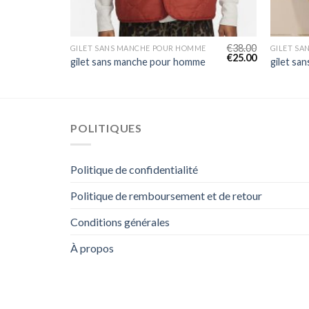
€
48.00
€
38.00
ME
GILET SANS MANCHE POUR HOMME
GILET S
€
32.00
€
25.00
me
gilet sans manche pour homme
gilet sa
POLITIQUES
Politique de confidentialité
Politique de remboursement et de retour
Conditions générales
À propos