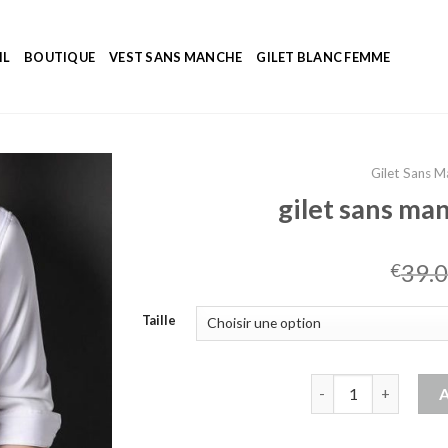
IL
BOUTIQUE
VEST SANS MANCHE
GILET BLANC FEMME
Gilet Sans 
gilet sans m
39.
€
Taille
quantité de gilet 