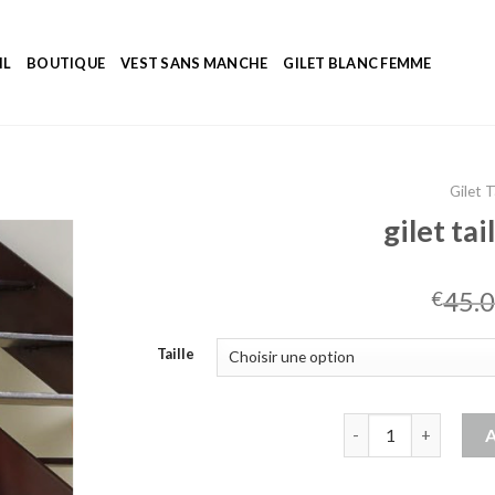
IL
BOUTIQUE
VEST SANS MANCHE
GILET BLANC FEMME
Gilet 
gilet ta
45.
€
Taille
quantité de gilet ta