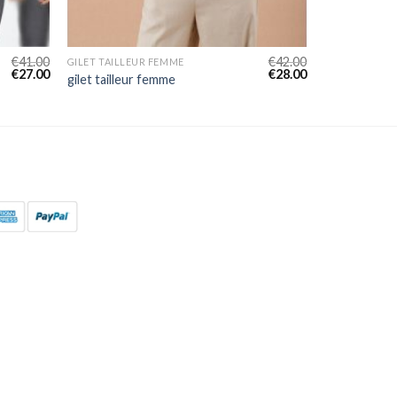
€
41.00
€
42.00
GILET TAILLEUR FEMME
€
27.00
€
28.00
gilet tailleur femme