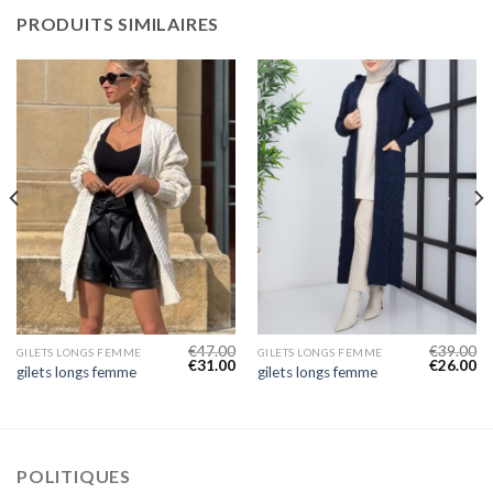
PRODUITS SIMILAIRES
€
47.00
€
39.00
GILETS LONGS FEMME
GILETS LONGS FEMME
€
31.00
€
26.00
gilets longs femme
gilets longs femme
POLITIQUES