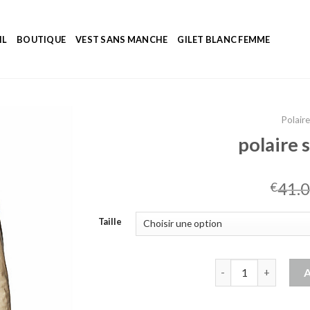
IL
BOUTIQUE
VEST SANS MANCHE
GILET BLANC FEMME
Polair
polaire
41.
€
Taille
quantité de polaire