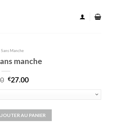
e Sans Manche
 sans manche
00
27.00
€
 sans manche
AJOUTER AU PANIER