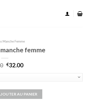
ans Manche Femme
s manche femme
00
32.00
€
e sans manche femme
AJOUTER AU PANIER