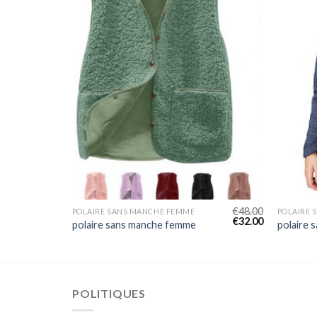
€
39.00
€
48.00
POLAIRE SANS MANCHE FEMME
POLAIRE 
€
26.00
€
32.00
polaire sans manche femme
polaire 
POLITIQUES