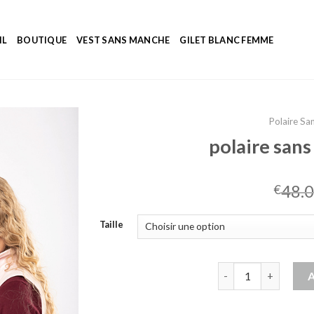
IL
BOUTIQUE
VEST SANS MANCHE
GILET BLANC FEMME
Polaire S
polaire san
48.
€
Taille
quantité de polair