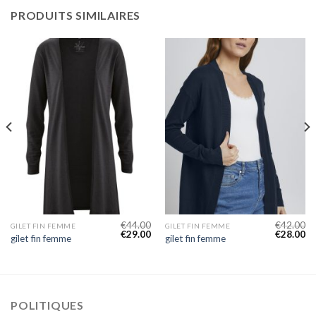
PRODUITS SIMILAIRES
€
44.00
€
42.00
GILET FIN FEMME
GILET FIN FEMME
€
29.00
€
28.00
gilet fin femme
gilet fin femme
POLITIQUES