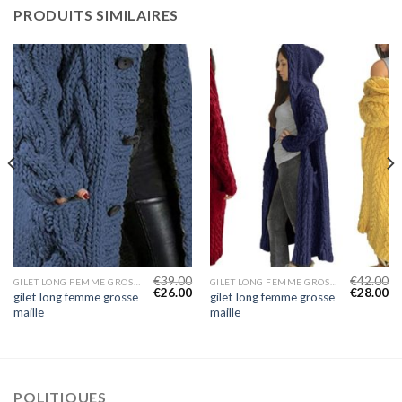
PRODUITS SIMILAIRES
€
39.00
€
42.00
GILET LONG FEMME GROSSE MAILLE
GILET LONG FEMME GROSSE MAILLE
€
26.00
€
28.00
gilet long femme grosse
gilet long femme grosse
maille
maille
POLITIQUES