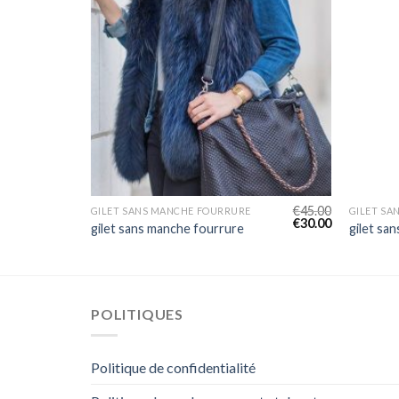
€
39.00
€
45.00
GILET SANS MANCHE FOURRURE
GILET SA
€
26.00
€
30.00
gilet sans manche fourrure
gilet sa
POLITIQUES
Politique de confidentialité