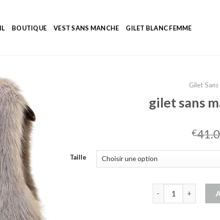
IL
BOUTIQUE
VEST SANS MANCHE
GILET BLANC FEMME
Gilet San
gilet sans 
41.
€
Taille
quantité de gilet s