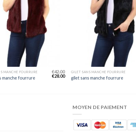
€
42.00
NS MANCHE FOURRURE
GILET SANS MANCHE FOURRURE
€
28.00
ns manche fourrure
gilet sans manche fourrure
MOYEN DE PAIEMENT